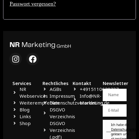
Passwort vergessen?
Services
Rechtliches
Kontakt
Newsletter
NR
AGBs
+4915110629237
Webservices
Impressum
Info@NR-
Weiterempfehlen
Datenschutzverordnung
Marketing.de
Blog
DSGVO
Links
Verzeichnis
Shop
DSGVO
Ich habe die
Verzeichnis
Datenschutzerklä
gelesen und
(.pdf)
akzeptiere sie.