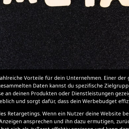
hlreiche Vorteile für dein Unternehmen. Einer der g
 gesammelten Daten kannst du spezifische Zielgrup
se an deinen Produkten oder Dienstleistungen gezei
blich und sorgt dafür, dass dein Werbebudget effizi
t des Retargetings. Wenn ein Nutzer deine Website be
n Anzeigen ansprechen und ihn dazu ermutigen, zur
hat sich als äußerst effektiv erwiesen und kann daz