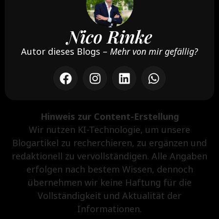
Nico Rinke
Autor dieses Blogs –
Mehr von mir gefällig?
Hinweis zur Content-Erstellung
Wir nutzen KI-Technologie, um unsere
Blogartikel zu recherchieren, zu ergänzen und
redaktionell zu vervollständigen. Alle Angaben
erfolgen nach bestem Wissen, dennoch
übernehmen wir keine Haftung für die
Vollständigkeit und Aktualität der
Informationen.