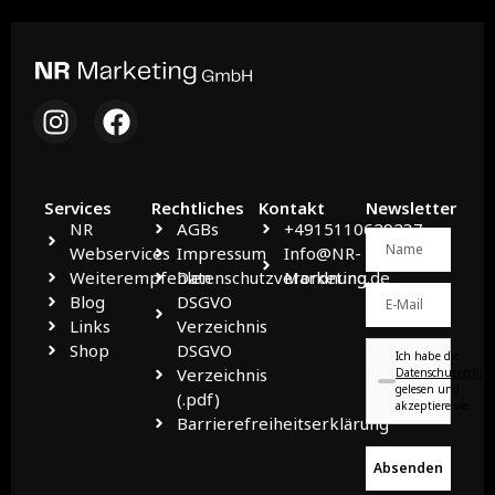
Services
Rechtliches
Kontakt
Newsletter
NR
AGBs
+4915110629237
Webservices
Impressum
Info@NR-
Weiterempfehlen
Datenschutzverordnung
Marketing.de
Blog
DSGVO
Links
Verzeichnis
Shop
DSGVO
Ich habe die
Verzeichnis
Datenschutzerklä
gelesen und
(.pdf)
akzeptiere sie.
Barrierefreiheitserklärung
Absenden