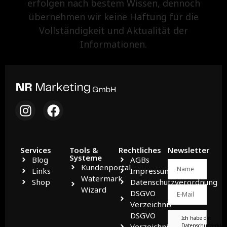
erfolgen nach bestem Wissen, dennoch
übernehmen wir keine Haftung für die
Vollständigkeit und Aktualität der
Informationen.
Services
Tools &
Rechtliches
Newsletter
Systeme
Blog
AGBs
Kundenportal
Links
Impressum
Watermark
Shop
Datenschutzverordnung
Wizard
DSGVO
Verzeichnis
DSGVO
Ich habe die
Verzeichnis
Datenschutzerklä